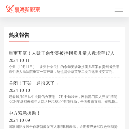
熱度報告
重审开庭！人贩子余华英被控拐卖儿童人数增至17人
2024-10-11
今天（10月11日），备受社会关注的余华英涉嫌拐卖儿童案在贵州省贵阳
市中级人民法院重审一审开庭，这也是余华英第二次在这里接受审判。
关闭！下架！通报来了→
2024-10-10
记者10月9日从中央网信办获悉，7月中旬以来，网信部门深入开展“清朗
·2024年暑期未成年人网络环境整治”专项行动，全面覆盖直播、短视频、
社交、电商等重点环节，集中力量整治危害未成年人身心健康的突出问
题。
中方紧急援助！
2024-10-09
国家国际发展合作署新闻发言人李明8日表示，近期黎巴嫩和以色列局势