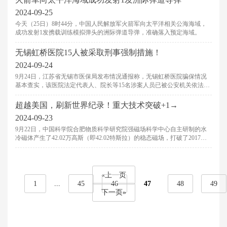
2024-09-25
今天（25日）8时44分，中国人民解放军火箭军向太平洋相关公海海域，
成功发射1发携载训练模拟弹头的洲际弹道导弹，准确落入预定海域。
无锡虹桥医院15人被采取刑事强制措施！
2024-09-24
9月24日，江苏省无锡市医保局发布情况通报称，无锡虹桥医院骗保情况
基本查实，该医院法定代表人、院长等15名涉案人员已被公安机关依法采
取刑事强制措施。该民营医院现已停业。通报全文如下：
超越美国，刷新世界纪录！重大技术突破+1→
2024-09-23
9月22日，中国科学院合肥物质科学研究院强磁场科学中心自主研制的水
冷磁体产生了42.02万高斯（即42.02特斯拉）的稳态磁场，打破了2017年
由美国国家强磁场实验室水冷磁体产生的41.4万高斯的世界纪录，成为国
际强磁场水冷磁体技术发展新的里程碑。这也是稳态强磁场实验装置继
2022年混合磁体成功创造45.22万高斯的世界稳态磁场纪录之后，取得的又
一项重大技术突破
«上一页
1
...
45
46
47
48
49
下一页»