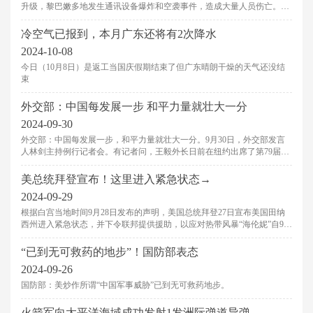
升级，黎巴嫩多地发生通讯设备爆炸和空袭事件，造成大量人员伤亡。应
黎巴嫩政府请求，中国政府决定向黎巴嫩提供紧急人道主义医疗物资援
助，以帮助黎方开展医疗救助工作。
冷空气已报到，本月广东还将有2次降水
2024-10-08
今日（10月8日）是返工当国庆假期结束了但广东晴朗干燥的天气还没结
束
外交部：中国每发展一步 和平力量就壮大一分
2024-09-30
外交部：中国每发展一步，和平力量就壮大一分。9月30日，外交部发言
人林剑主持例行记者会。有记者问，王毅外长日前在纽约出席了第79届联
合国大会一般性辩论。发言人能否进一步介绍有关情况?
美总统拜登宣布！这里进入紧急状态→
2024-09-29
根据白宫当地时间9月28日发布的声明，美国总统拜登27日宣布美国田纳
西州进入紧急状态，并下令联邦提供援助，以应对热带风暴“海伦妮”自9月
26日开始对该州造成的影响。
“已到无可救药的地步”！国防部表态
2024-09-26
国防部：美炒作所谓“中国军事威胁”已到无可救药地步。
火箭军向太平洋海域成功发射1发洲际弹道导弹