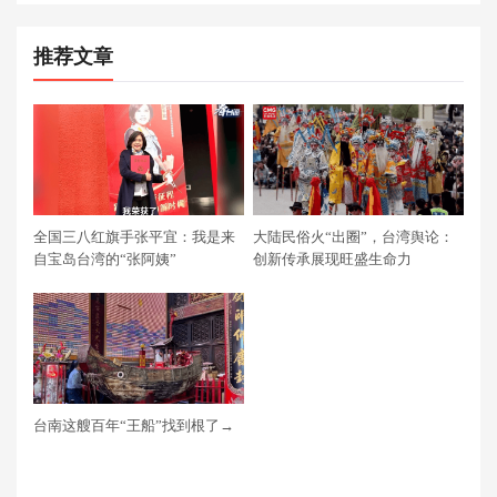
推荐文章
全国三八红旗手张平宜：我是来
大陆民俗火“出圈”，台湾舆论：
自宝岛台湾的“张阿姨”
创新传承展现旺盛生命力
台南这艘百年“王船”找到根了→