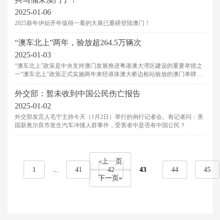
2025-01-06
2025新年伊始开年值得一看的大展已重磅登陆澳门！
“澳车北上”两年，验放超264.5万辆次
2025-01-03
“澳车北上”政策是中央支持澳门发展推进粤港澳大湾区建设的重要举措之
一“澳车北上”政策正式实施两年来经港珠澳大桥边检站验放的澳门单牌车
数量已超过264.5万辆次
外交部：暂未收到中国公民伤亡报告
2025-01-02
外交部发言人毛宁主持今天（1月2日）举行的例行记者会。有记者问：美
国新奥尔良市发生汽车冲撞人群事件，受害者中是否有中国公民？
«上一页
1
...
41
42
43
44
45
下一页»