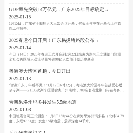
GDP率先突破14万亿元，广东2025年目标确定→
2025-01-15
1月15日，广东省十四届人大三次会议开幕，省长王伟中在开幕会上作政
府工作报告。
2025春运今日开启！广东易拥堵路段公布→
2025-01-14
今日（14日）2025年春运正式开启到2月22日结束为期40天交通部门预测
全社会跨区域人员流动量将达90亿人次预计创历史新高
粤港澳大湾区首趟，今日开出！
2025-01-13
“谢谢广东，年后再见！”1月12日6时32分，粤港澳大湾区今年首趟爱心返
乡专列——G1136次列车缓缓驶离广州南站，700余名湖北荆门籍在粤务工
人员满载一年的劳动收获返乡，也表达了对春节后返岗的期待。
青海果洛州玛多县发生5.5级地震
2025-01-08
中国地震台网正式测定：1月8日15时44分在青海果洛州玛多县（北纬34.79
度，东经97.51度）发生5.5级地震，震源深度14千米。
兵马俑来澳门了！