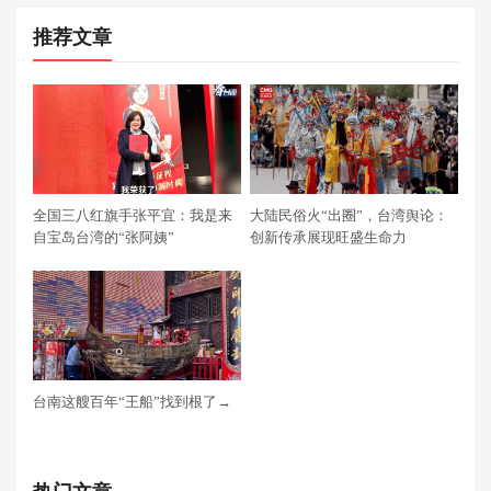
推荐文章
全国三八红旗手张平宜：我是来
大陆民俗火“出圈”，台湾舆论：
自宝岛台湾的“张阿姨”
创新传承展现旺盛生命力
台南这艘百年“王船”找到根了→