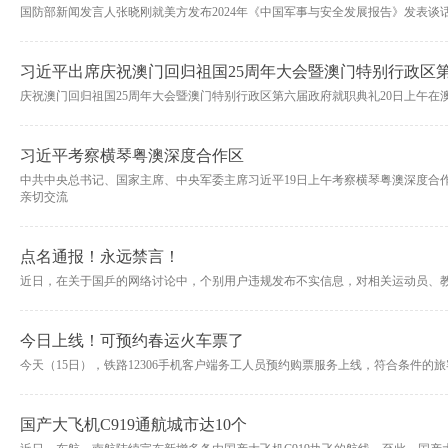
国防部新闻发言人张晓刚就美方发布2024年《中国军事与安全发展报告》发表谈
习近平出席庆祝澳门回归祖国25周年大会暨澳门特别行政区
庆祝澳门回归祖国25周年大会暨澳门特别行政区第六届政府就职典礼20日上午在
习近平考察横琴粤澳深度合作区
中共中央总书记、国家主席、中央军委主席习近平19日上午考察横琴粤澳深度合
亲切交流
点名通报！永远禁言！
近日，在关于国乒的网络讨论中，个别用户违规发布不实信息，对相关运动员、
今日上线！可预约春运火车票了
今天（15日），铁路12306手机客户端务工人员预约购票服务上线，符合条件的
国产大飞机C919通航城市达10个