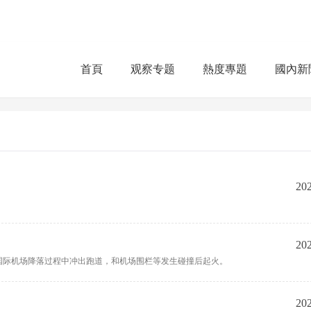
首頁
观察专题
熱度專題
國內新
202
202
安国际机场降落过程中冲出跑道，和机场围栏等发生碰撞后起火。
202