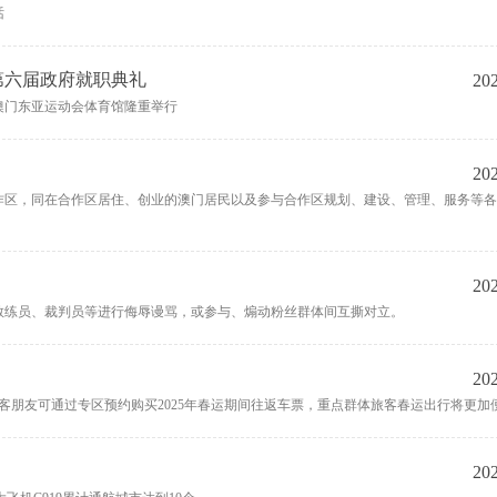
话
第六届政府就职典礼
202
澳门东亚运动会体育馆隆重举行
202
作区，同在合作区居住、创业的澳门居民以及参与合作区规划、建设、管理、服务等
202
教练员、裁判员等进行侮辱谩骂，或参与、煽动粉丝群体间互撕对立。
202
旅客朋友可通过专区预约购买2025年春运期间往返车票，重点群体旅客春运出行将更加
202