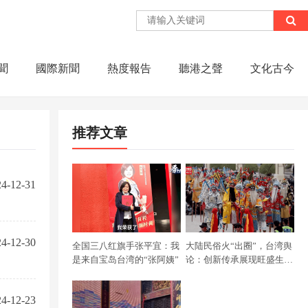
聞
國際新聞
熱度報告
聽港之聲
文化古今
推荐文章
4-12-31
4-12-30
全国三八红旗手张平宜：我
大陆民俗火“出圈”，台湾舆
是来自宝岛台湾的“张阿姨”
论：创新传承展现旺盛生命
力
4-12-23