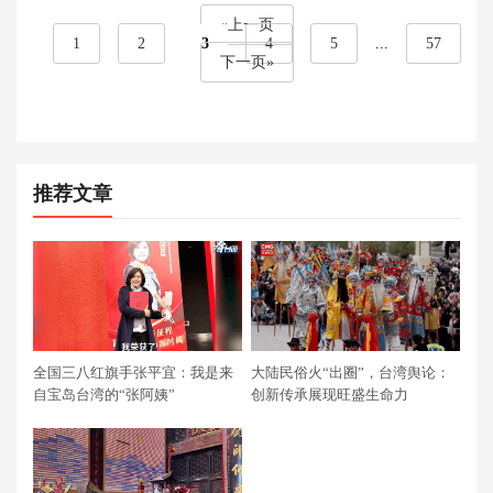
«上一页
1
2
3
4
5
...
57
下一页»
推荐文章
全国三八红旗手张平宜：我是来
大陆民俗火“出圈”，台湾舆论：
自宝岛台湾的“张阿姨”
创新传承展现旺盛生命力