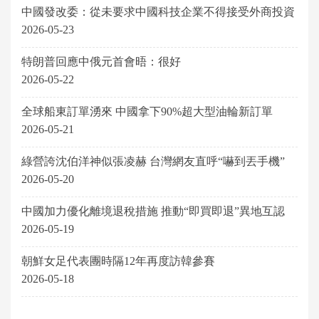
中國發改委：從未要求中國科技企業不得接受外商投資
2026-05-23
特朗普回應中俄元首會晤：很好
2026-05-22
全球船東訂單湧來 中國拿下90%超大型油輪新訂單
2026-05-21
綠營誇沈伯洋神似張凌赫 台灣網友直呼“嚇到丟手機”
2026-05-20
中國加力優化離境退稅措施 推動“即買即退”異地互認
2026-05-19
朝鮮女足代表團時隔12年再度訪韓參賽
2026-05-18