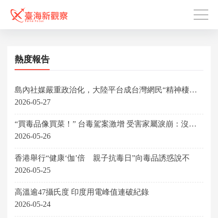
熱度報告
島內社媒嚴重政治化，大陸平台成台灣網民“精神棲息
地”
2026-05-27
“買毒品像買菜！” 台毒駕案激增 受害家屬淚崩：沒人
管嗎？
2026-05-26
香港舉行“健康‘伽’倍 親子抗毒日”向毒品誘惑說不
2026-05-25
高溫逾47攝氏度 印度用電峰值連破紀錄
2026-05-24