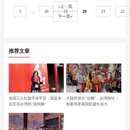
«上一页
1
...
18
19
20
21
22
下一页»
推荐文章
全国三八红旗手张平宜：我是来
大陆民俗火“出圈”，台湾舆论：
自宝岛台湾的“张阿姨”
创新传承展现旺盛生命力