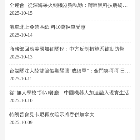
全運會 | 從深海采火到機器狗執勤：灣區黑科技將紛紛
亮相
2025-10-15
港車北上免禁區紙 料10萬輛車受惠
2025-10-14
商務部回應美國加征關稅：中方反制措施系被動防禦
2025-10-13
台媒關注大陸雙節假期耀眼“成績單”：金門笑呵呵 日月
潭苦哈哈
2025-10-11
從“無人學校”到AI餐廳 中國機器人加速融入現實生活
2025-10-10
特朗普會見卡尼再次暗示將吞併加拿大
2025-10-09