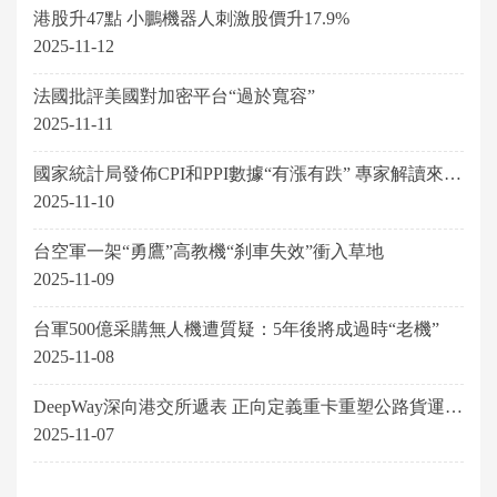
港股升47點 小鵬機器人刺激股價升17.9%
2025-11-12
法國批評美國對加密平台“過於寬容”
2025-11-11
國家統計局發佈CPI和PPI數據“有漲有跌” 專家解讀來
了！
2025-11-10
台空軍一架“勇鷹”高教機“刹車失效”衝入草地
2025-11-09
台軍500億采購無人機遭質疑：5年後將成過時“老機”
2025-11-08
DeepWay深向港交所遞表 正向定義重卡重塑公路貨運行
業
2025-11-07