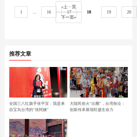
«上一页
1
...
16
17
18
19
20
下一页»
推荐文章
全国三八红旗手张平宜：我是来
大陆民俗火“出圈”，台湾舆论：
自宝岛台湾的“张阿姨”
创新传承展现旺盛生命力