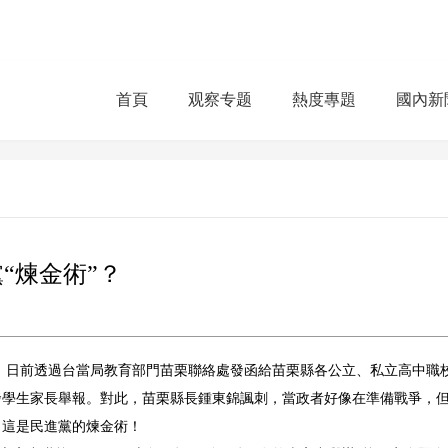
首頁
观察专题
熱度專題
國內新
“煉金術”？
會”）日前透過台當局教育部門苗栗聯絡處發函給苗栗縣各公立、私立高中職
引發學生家長舉報。對此，苗栗縣長鍾東錦諷刺，當政者好像在準備戰爭，
，這是民進黨的煉金術！