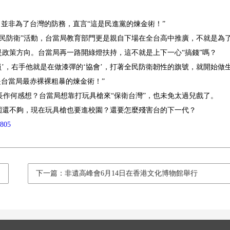
，並非為了台灣的防務，直言“這是民進黨的煉金術！”
民防衛”活動，台當局教育部門更是親自下場在全台高中推廣，不就是為
是政策方向。台當局再一路開綠燈扶持，這不就是上下一心“搞錢”嗎？
’，右手他就是在做漆彈的‘協會’，打著全民防衛韌性的旗號，就開始做
是台當局最赤裸裸粗暴的煉金術！”
作何感想？台當局想靠打玩具槍來“保衛台灣”，也未免太過兒戲了。
園還不夠，現在玩具槍也要進校園？還要怎麼殘害台的下一代？
2805
下一篇：非遺高峰會6月14日在香港文化博物館舉行