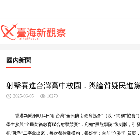
國內新聞
射擊賽進台灣高中校園，輿論質疑民進黨
2025-06-05
10279
香港新聞網6月4日電 台灣“全民防衛教育協會”（以下簡稱“協
學生參與“全民防衛教育聯合射擊競賽”，宛如“黑熊學院”復刻版，
把“戰爭”二字拿出來，每次都偷雞摸狗，很好笑；台前“立委”則質疑