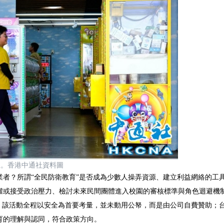
生。香港中通社資料圖
者？所謂“全民防衛教育”是否成為少數人操弄資源、建立利益網絡的工
權或接受政治壓力、檢討未來民間團體進入校園的審核標準與角色迴避機
，該活動全程以安全為首要考量，並未動用公帑，而是由公司自費贊助；
育的理解與認同，符合政策方向。