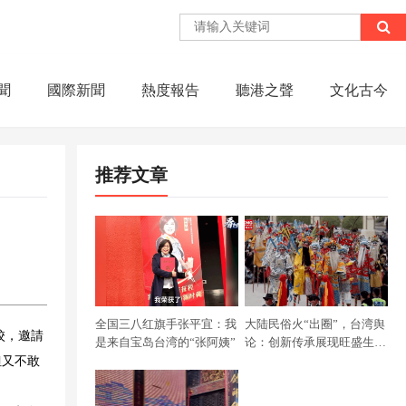
聞
國際新聞
熱度報告
聽港之聲
文化古今
推荐文章
全国三八红旗手张平宜：我
大陆民俗火“出圈”，台湾舆
校，邀請
是来自宝岛台湾的“张阿姨”
论：创新传承展现旺盛生命
力
但又不敢