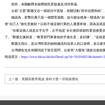
然而，有關解釋未能釋除民眾疑慮及消弭爭議。
台前“立委”鄭麗文在一檔節目中質疑，有關活動“掛羊頭賣狗肉”
她認為，射擊比賽只是一個體育遊戲，如今鍍金搖身一變成為“全
便“自己人”做生意斂財？以前不做這個行業的人通通來做，因為這就
“你看這個人就是左手右手，左手他是‘全社會防衛韌性委員會委員
了。”鄭麗文諷刺道，“教育部門牽著他的手做生意，多好賺”，“這就
鄭麗文指出，若台灣民眾的納稅錢流到這群人的口袋裡，各位家長
台灣網友也在有關消息下留言質問，台當局“大罷免”讓政治進校
阅读原文：
https://www.hkcna.hk/docDetail.jsp?id=101016621&channel=
上一篇：美國高教界風波 港科大發一宗取錄通知