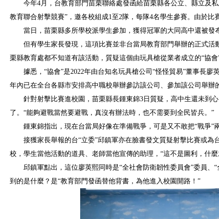
今年4月，台教育部門苗栗聯絡處發函給苗栗縣各公立、縣立及私立
教育聯合射擊競賽”，邀各校組成1至2隊，每隊4名學生參賽。由於
當日，苗栗縣多所學校派學生參加，獲得冠軍的大同高中還被發
但有學生家長發現，這項比賽並非台當局教育部門舉辦的正式活動
栗縣教育處都不知道有該活動，質疑這個由玩具槍從業者成立的“協會
據悉，“協會”是2022年由台知名玩具槍公司“怪怪貿易”董事長
年內已在全台各縣市安排高中職校舉辦參訪該公司、參加該公司舉辦
針對射擊比賽進校園，苗栗縣長鍾東錦3日質疑，高中生還未到
了。“能夠避戰當然要避戰，真沒有辦法時，也不需要到全民皆兵。”
鍾東錦指出，現在台當局好像在準備戰爭，可是又不敢把“戰爭”
接獲家長舉報的台“立委”邱鎮軍亦在臉書發文質疑射擊比賽或為
校，學生當他活動的道具、老師當他宣傳的助理，“這不是圖利，什麼
邱鎮軍點出，這位廖英熙同時是“全社會防衛韌性委員會”委員、“
到的是什麼？是“教育部門發函替他背書，為他進入校園開路！”