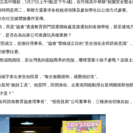
高中職校，5月27日上午9點至下午4點，在竹南高中舉辦“校園安全暨
比賽時間是周二，舉辦方還要求各校核准領隊及參加學生以公假方式參賽。
布在社交媒體臉書作宣傳。
，而是“協會”透過教育部門苗栗聯絡處直接通知到各個學校，甚至連地
”，是否在為自家公司推廣玩具槍業務？
廖英熙成立，並擔任理事長。“協會”聲稱成立目的“意在強化全民防衛意識”
的射擊比賽。
心智成熟階段，若台灣真的面臨戰爭的危險，哪裡需要小孩子參戰？這樣太
兩個字拿出來告知民眾，“每次偷雞摸狗，感覺很好笑”。
台當局“斂財工具”。他質問，民間身份、企業老闆能動用台當局關係幫他
才是？”
全民防衛教育協會理事長”、“怪怪貿易”公司董事長，三種身份切換自如