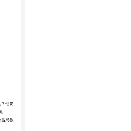
具？他要
制。
台當局教