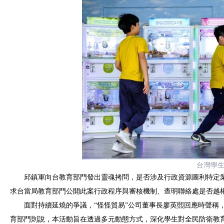
台灣學
邱鎮軍向台教育部門發出靈魂拷問，是否涉及行政資源圖利特定業
求台當局教育部門公開此案行政程序與審核機制、查明聯絡處是否越
面對持續延燒的爭議，“怪怪貿易”公司董事長廖英熙回應時聲稱
育部門則說，本活動旨在透過多元動態方式，深化學生對全民防衛教