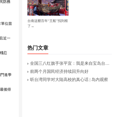
全民防務
台南这艘百年“王船”找到根
方單位苗
了→
，且近一
热门文章
殘忍
全国三八红旗手张平宜：我是来自宝岛台湾
的“张阿姨”
前两个月国民经济持续回升向好
開門進學
听台湾同学对大陆高校的真心话 | 岛内观察
，最後得