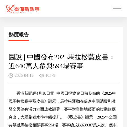
熱度報告
圖說 | 中國發布2025馬拉松藍皮書：
近640萬人參與594場賽事
2026-04-12
10379
香港新聞網4月10日電 中國田徑協會日前發布的《2025中
國馬拉松賽事藍皮書》顯示，馬拉松運動在促進中國消費和激
發全民健身活力方面成效顯著，賽事對舉辦地經濟的拉動效應
突出，大眾跑者水準持續提升。 《藍皮書》顯示，2025年全國
共舉辦馬拉松相關賽事594場，賽事總規模639.87萬人次。獲中