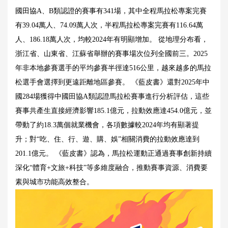
國田協A、B類認證的賽事有341場，其中全程馬拉松專案完賽
有39.04萬人、74.09萬人次，半程馬拉松專案完賽有116.64萬
人、186.18萬人次，均較2024年有明顯增加。 從地理分布看，
浙江省、山東省、江蘇省舉辦的賽事場次位列全國前三。2025
年非本地參賽選手的平均參賽半徑達516公里，越來越多的馬拉
松選手會選擇到更遠距離地區參賽。 《藍皮書》還對2025年中
國284場獲得中國田協A類認證馬拉松賽事進行分析評估，這些
賽事共產生直接經濟影響185.1億元，拉動效應達454.0億元，並
帶動了約18.3萬個就業機會，各項數據較2024年均有顯著提
升；對“吃、住、行、遊、購、娛”相關消費的拉動效應達到
201.1億元。 《藍皮書》認為，馬拉松運動正通過賽事創新持續
深化“體育+文旅+科技”等多維度融合，推動賽事資源、消費要
素與城市功能高效整合。