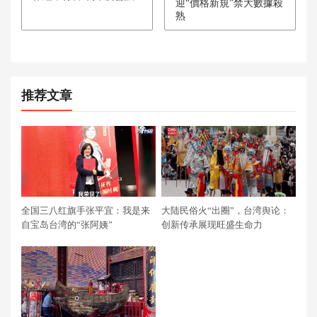
迎“價格新規”禁大數據殺
熟
推荐文章
全国三八红旗手张平宜：我是来
大陆民俗火“出圈”，台湾舆论：
自宝岛台湾的“张阿姨”
创新传承展现旺盛生命力