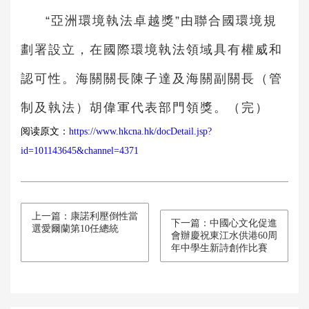
“亞洲環境執法卓越獎”由聯合國環境規
劃署設立，在國際環境執法領域具有權威和
認可性。海關關長陳子達及海關副關長（管
制及執法）胡偉軍代表部門領獎。（完）
阅读原文：
https://www.hkcna.hk/docDetail.jsp?
id=101143645&channel=4371
上一篇：康諾利壓倒性當
下一篇：中國心文化促進
選愛爾蘭第10任總統
會辦慶祝東江水供港60周
年中學生新詩創作比賽