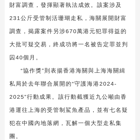
財富調查，發揮顯著執法成效。該案涉及
231公斤受管制活珊瑚走私，海關展開財富
調查，揭露案件另涉670萬港元犯罪得益的
大批可疑交易，終成功將一名被告定罪並判
囚40個月。
“協作獎”則表揚香港海關與上海海關緝
私局於去年聯合展開的“守護海港2024-
2025”行動成果。該行動截獲近九公噸由香
港運往上海的受管制鯊魚產品，並有七名疑
犯在中國內地落網，瓦解一個大型走私集
團。