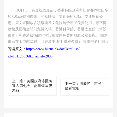
10月1日，為慶祝國慶節，香港特區政府與社會各界推出多
項活動及特別優惠，涵蓋匯演、文化藝術活動、交通飲食優
惠。康文署開放多項康樂及文化設施予市民免費使用，轄下博
物館及藝術空間則免費入場。香港科學館、香港太空館（常設
展覽）和香港藝術館的常設展覽將免費開放給公眾參觀。 圖為
市民在太空館參觀。（香港中通社 鄧梓傑攝） 香港中通社圖片
阅读原文：
https://www.hkcna.hk/docDetail.jsp?
id=101125536&channel=2803
上一篇：美國政府停擺將
下一篇：國慶節 市民半
進入第七天 兩黨僵局仍
價看電影
未解