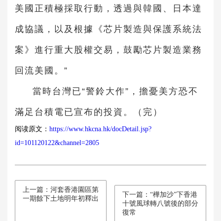
美國正積極採取行動，透過與韓國、日本達
成協議，以及根據《芯片製造與保護系統法
案》進行重大股權交易，鼓勵芯片製造業務
回流美國。”
當時台灣已“警鈴大作”，擔憂美方恐不
滿足台積電已宣布的投資。（完）
阅读原文：
https://www.hkcna.hk/docDetail.jsp?
id=101120122&channel=2805
上一篇：河套香港園區第
下一篇：“樺加沙”下香港
一期餘下土地明年初釋出
十號風球轉八號後的部分
復常