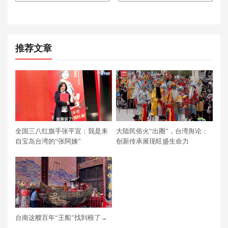
推荐文章
全国三八红旗手张平宜：我是来
大陆民俗火“出圈”，台湾舆论：
自宝岛台湾的“张阿姨”
创新传承展现旺盛生命力
台南这艘百年“王船”找到根了→